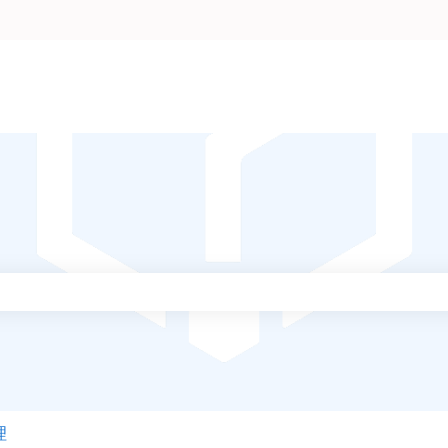
りません。
理