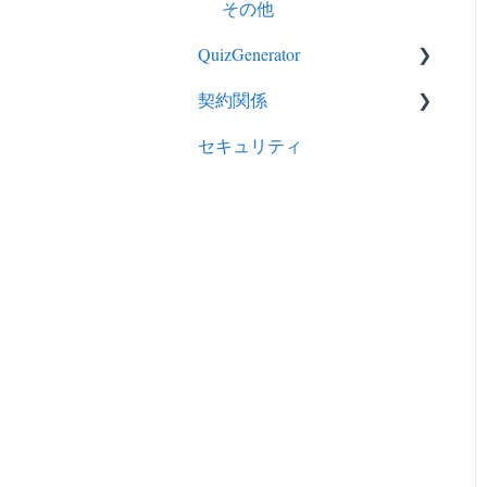
その他
QuizGenerator
契約関係
QuizGeneratorの特徴
セキュリティ
クイズ作成－出題形式
ライセンス
クイズ作成－応用的な使い
EC
方
申し込み
クイズ作成－その他
支払い
カスタマイズ
その他
限定公開