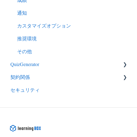
通知
カスタマイズオプション
推奨環境
その他
QuizGenerator
契約関係
QuizGeneratorの特徴
セキュリティ
クイズ作成－出題形式
ライセンス
クイズ作成－応用的な使い方
EC
クイズ作成－その他
申し込み
カスタマイズ
支払い