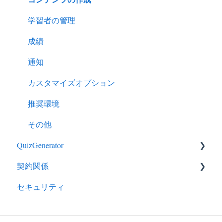
学習者の管理
成績
通知
カスタマイズオプション
推奨環境
その他
QuizGenerator
契約関係
QuizGeneratorの特徴
セキュリティ
クイズ作成－出題形式
ライセンス
クイズ作成－応用的な使い方
EC