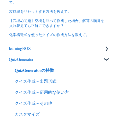
て。
攻略率をリセットする方法を教えて。
【穴埋め問題】空欄を並べて作成した場合、解答の順番を
入れ替えても正解にできますか？
化学構造式を使ったクイズの作成方法を教えて。
learningBOX
QuizGenerator
ログイン
QuizGeneratorの特徴
学習する
コンテンツの作成
クイズ作成－出題形式
学習者の管理
クイズ作成－応用的な使い方
成績
クイズ作成－その他
通知
カスタマイズ