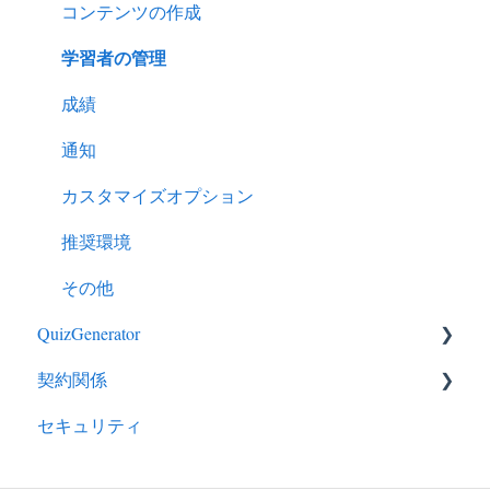
コンテンツの作成
学習者の管理
成績
通知
カスタマイズオプション
推奨環境
その他
QuizGenerator
契約関係
QuizGeneratorの特徴
セキュリティ
クイズ作成－出題形式
ライセンス
クイズ作成－応用的な使い方
EC